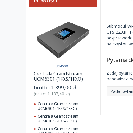
Nowości
Submoduł Wi-
CTS-220.IP. P
bezprzewodow
na częstotliw
Pytania 
Zadaj pytanie
Centrala Grandstream
UCM6301 (1FXS/1FXO)
odpowiedzi na
brutto:
1 399,00 zł
Zadaj pytan
(netto:
1 137,40 zł
)
Centrala Grandstream
UCM6304 (4FXS/4FXO)
Centrala Grandstream
UCM6302 (2FXS/2FXO)
Centrala Grandstream