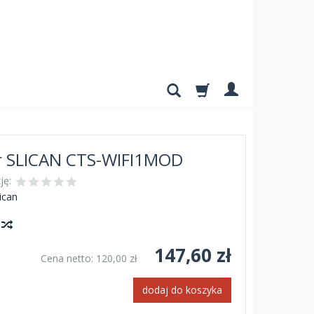
r SLICAN CTS-WIFI1MOD
ję:
ican
y
147,60 zł
Cena netto:
120,00 zł
dodaj do koszyka