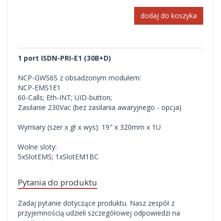
dodaj do koszyka
1 port ISDN-PRI-E1 (30B+D)
NCP-GWS6S z obsadzonym modułem:
NCP-EMS1E1
60-Calls; Eth-INT; UID-button;
Zasilanie 230Vac (bez zasilania awaryjnego - opcja)
Wymiary (szer x gł x wys): 19" x 320mm x 1U
Wolne sloty:
5xSlotEMS; 1xSlotEM1BC
Pytania do produktu
Zadaj pytanie dotyczące produktu. Nasz zespół z
przyjemnością udzieli szczegółowej odpowiedzi na