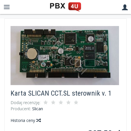
Karta SLICAN CCT.SL sterownik v. 1
Dodaj recenzję:
Producent:
Slican
Historia ceny