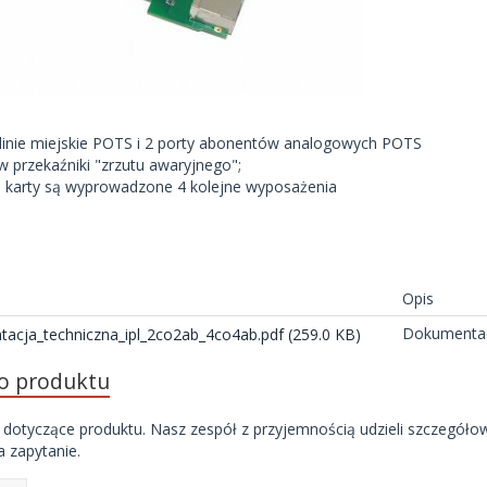
linie miejskie POTS i 2 porty abonentów analogowych POTS
 przekaźniki "zrzutu awaryjnego";
 1 karty są wyprowadzone 4 kolejne wyposażenia
i
Opis
Dokumentac
acja_techniczna_ipl_2co2ab_4co4ab.pdf (259.0 KB)
do produktu
 dotyczące produktu. Nasz zespół z przyjemnością udzieli szczegóło
 zapytanie.