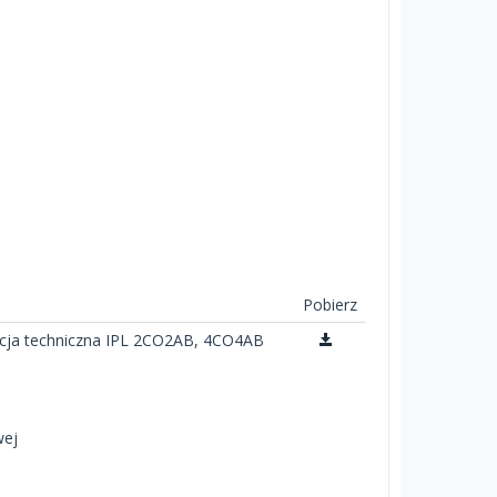
Pobierz
ja techniczna IPL 2CO2AB, 4CO4AB
wej