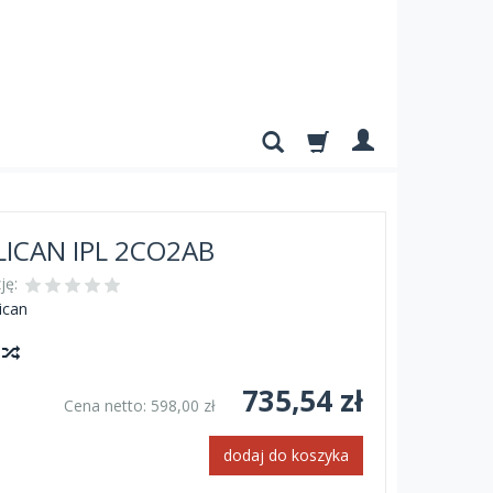
LICAN IPL 2CO2AB
ję:
ican
y
735,54 zł
Cena netto:
598,00 zł
dodaj do koszyka