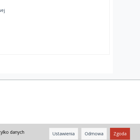
wej
tylko danych
Ustawienia
Odmowa
Zgoda