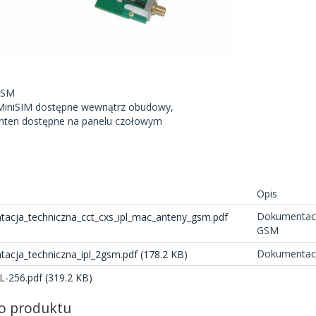
 GSM
 MiniSIM dostępne wewnątrz obudowy,
nten dostępne na panelu czołowym
i
Opis
Dokumentacj
acja_techniczna_cct_cxs_ipl_mac_anteny_gsm.pdf
GSM
Dokumentacj
acja_techniczna_ipl_2gsm.pdf (178.2 KB)
L-256.pdf (319.2 KB)
do produktu