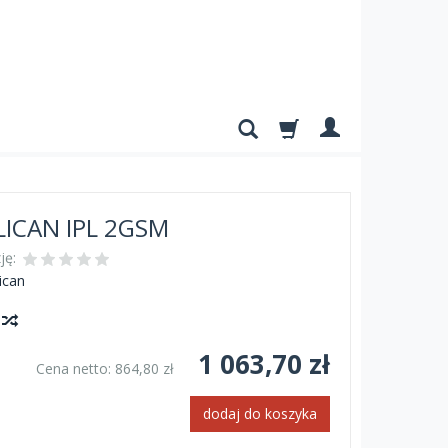
LICAN IPL 2GSM
ję:
ican
y
1 063,70 zł
Cena netto:
864,80 zł
dodaj do koszyka