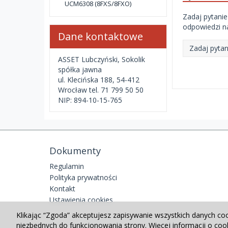
UCM6308 (8FXS/8FXO)
Zadaj pytanie
odpowiedzi na
Dane kontaktowe
Zadaj pytan
ASSET Lubczyński, Sokolik
spółka jawna
ul. Klecińska 188, 54-412
Wrocław tel. 71 799 50 50
NIP: 894-10-15-765
Dokumenty
Regulamin
Polityka prywatności
Kontakt
Ustawienia cookies
Klikając “Zgoda” akceptujesz zapisywanie wszystkich danych co
niezbędnych do funkcjonowania strony. Więcej informacji o co