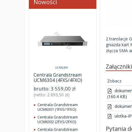
Nowości
2 translacje
gniazda kart
złącza SMA a
Załącznik
Centrala Grandstream
UCM6304 (4FXS/4FXO)
Zobacz
brutto:
3 559,00 zł
dokument
(netto:
2 893,50 zł
)
(160.4 KB)
Centrala Grandstream
dokument
UCM6301 (1FXS/1FXO)
ulotka-IP
Centrala Grandstream
UCM6302 (2FXS/2FXO)
Pytania 
Centrala Grandstream