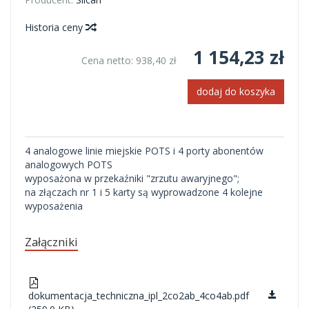
Historia ceny
1 154,23 zł
Cena netto:
938,40 zł
dodaj do koszyka
4 analogowe linie miejskie POTS i 4 porty abonentów
analogowych POTS
wyposażona w przekaźniki "zrzutu awaryjnego";
na złączach nr 1 i 5 karty są wyprowadzone 4 kolejne
wyposażenia
Załączniki
dokumentacja_techniczna_ipl_2co2ab_4co4ab.pdf