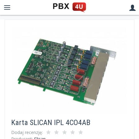
Karta SLICAN IPL 4CO4AB
Dodaj recenzję:
Producent:
Slican