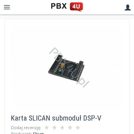
Karta SLICAN submoduł DSP-V
Dodaj recenzję:
Producent:
Slican