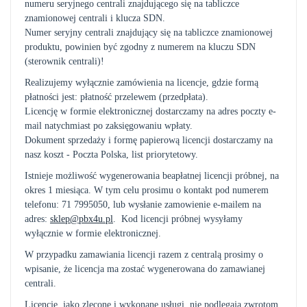
numeru seryjnego centrali znajdującego się na tabliczce
znamionowej centrali i klucza SDN.
Numer seryjny centrali znajdujący się na tabliczce znamionowej
produktu, powinien być zgodny z numerem na kluczu SDN
(sterownik centrali)!
Realizujemy wyłącznie zamówienia na licencje, gdzie formą
płatności jest: płatność przelewem (przedpłata).
Licencję w formie elektronicznej dostarczamy na adres poczty e-
mail natychmiast po zaksięgowaniu wpłaty.
Dokument sprzedaży i formę papierową licencji dostarczamy na
nasz koszt - Poczta Polska, list priorytetowy.
Istnieje możliwość wygenerowania beapłatnej licencji próbnej, na
okres 1 miesiąca. W tym celu prosimu o kontakt pod numerem
telefonu: 71 7995050, lub wysłanie zamowienie e-mailem na
adres:
sklep@pbx4u.pl
. Kod licencji próbnej wysyłamy
wyłącznie w formie elektronicznej.
W przypadku zamawiania licencji razem z centralą prosimy o
wpisanie, że licencja ma zostać wygenerowana do zamawianej
centrali.
Licencje, jako zlecone i wykonane usługi, nie podlegają zwrotom