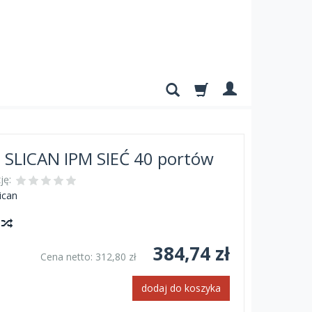
a SLICAN IPM SIEĆ 40 portów
ję:
ican
y
384,74 zł
Cena netto:
312,80 zł
dodaj do koszyka