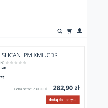
a SLICAN IPM XML.CDR
ję:
ican
y
282,90 zł
Cena netto:
230,00 zł
dodaj do koszyka