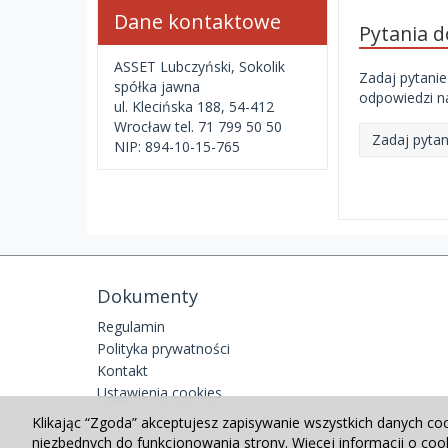
Dane kontaktowe
Pytania 
ASSET Lubczyński, Sokolik
Zadaj pytanie
spółka jawna
odpowiedzi na
ul. Klecińska 188, 54-412
Wrocław tel. 71 799 50 50
Zadaj pytan
NIP: 894-10-15-765
Dokumenty
Regulamin
Polityka prywatności
Kontakt
Ustawienia cookies
Klikając “Zgoda” akceptujesz zapisywanie wszystkich danych co
niezbędnych do funkcjonowania strony. Więcej informacji o co