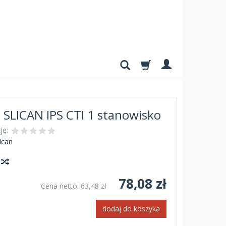
a SLICAN IPS CTI 1 stanowisko
ję:
ican
y
78,08 zł
Cena netto:
63,48 zł
dodaj do koszyka