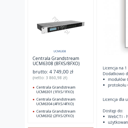
Centrala Grandstream
UCM6308 (8FXS/8FXO)
Licencja na 
brutto:
4 749,00 zł
Dodatkowo dl
(netto:
3 860,98 zł
)
modułów C
protokołu
Centrala Grandstream
UCM6301 (1FXS/1FXO)
Licencja dla 
Centrala Grandstream
UCM6304 (4FXS/4FXO)
Dostęp do:
Centrala Grandstream
UCM6302 (2FXS/2FXO)
WebCTI - h
użytkowani