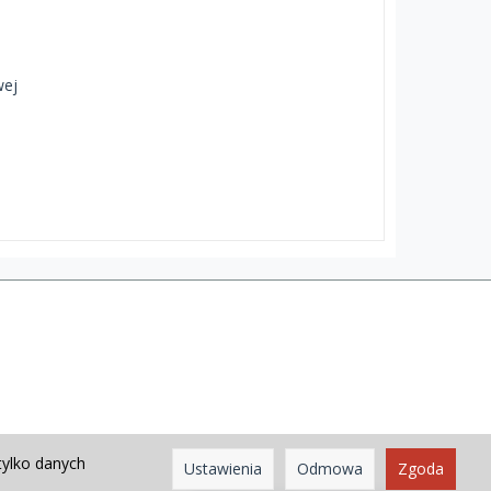
wej
tylko danych
Ustawienia
Odmowa
Zgoda