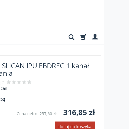
a SLICAN IPU EBDREC 1 kanał
ania
ję:
ican
y
316,85 zł
Cena netto:
257,60 zł
dodaj do koszyka