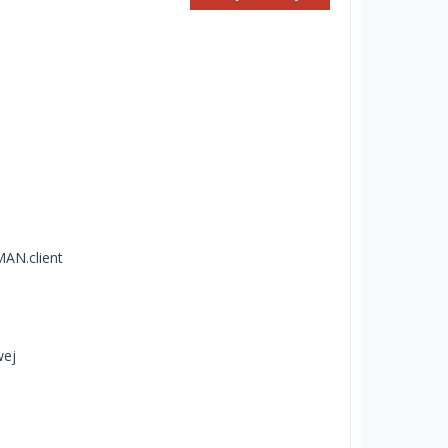
MAN.client
wej