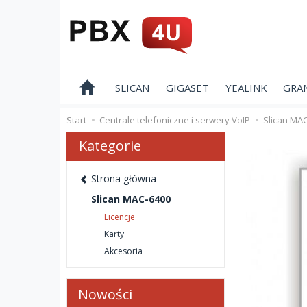
SLICAN
GIGASET
YEALINK
GRA
Start
Centrale telefoniczne i serwery VoIP
Slican MA
Kategorie
Strona główna
Slican MAC-6400
Licencje
Karty
Akcesoria
Nowości