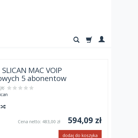
a SLICAN MAC VOIP
owych 5 abonentow
ję:
ican
y
594,09 zł
Cena netto:
483,00 zł
dodaj do koszyka