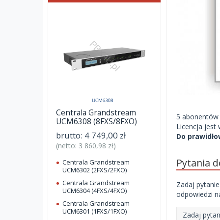
Centrala Grandstream
5 abonentów
UCM6308 (8FXS/8FXO)
Licencja jes
brutto:
4 749,00 zł
Do prawidło
(netto:
3 860,98 zł
)
Pytania 
Centrala Grandstream
UCM6302 (2FXS/2FXO)
Centrala Grandstream
Zadaj pytanie
UCM6304 (4FXS/4FXO)
odpowiedzi na
Centrala Grandstream
UCM6301 (1FXS/1FXO)
Zadaj pytan