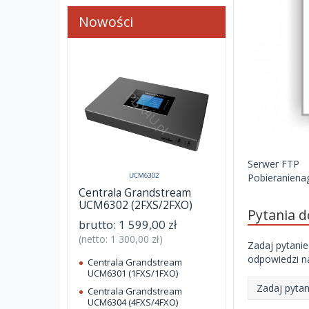
Nowości
Serwer FTP
Pobieranienag
Centrala Grandstream
UCM6302 (2FXS/2FXO)
Pytania 
brutto:
1 599,00 zł
(netto:
1 300,00 zł
)
Zadaj pytanie
odpowiedzi na
Centrala Grandstream
UCM6301 (1FXS/1FXO)
Zadaj pytan
Centrala Grandstream
UCM6304 (4FXS/4FXO)