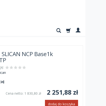
a SLICAN NCP Base1k
FTP
ję:
ican
y
2 251,88 zł
Cena netto:
1 830,80 zł
dodaj do koszyka