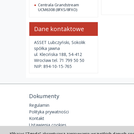
Centrala Grandstream
UCM6308 (8FXS/8FXO)
Dane kontaktowe
ASSET Lubczyński, Sokolik
spółka jawna
ul. Klecińska 188, 54-412
Wrocław tel. 71 799 50 50
NIP: 894-10-15-765
Dokumenty
Regulamin
Polityka prywatności
Kontakt
Ustawienia cookies
Klikając “Zgoda” akceptujesz zapisywanie wszystkich danych co