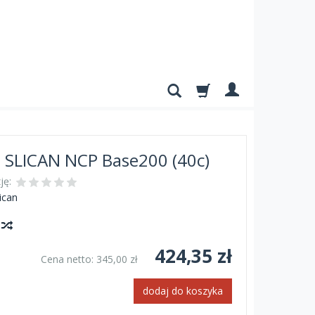
a SLICAN NCP Base200 (40c)
ję:
ican
y
424,35 zł
Cena netto:
345,00 zł
dodaj do koszyka