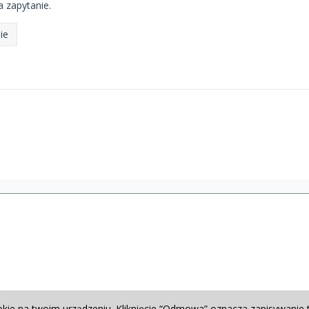
 zapytanie.
ie
okie na twoim urządzeniu. Kliknięcie “Odmowa” oznacza zapisywanie 