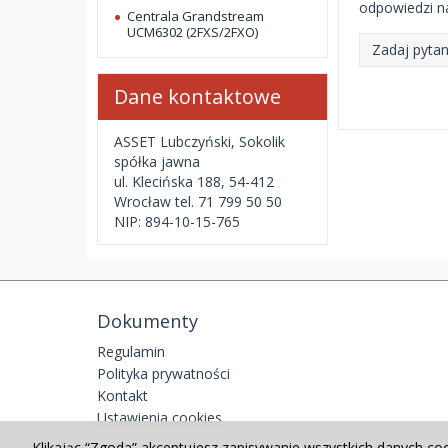
odpowiedzi na
Centrala Grandstream
UCM6302 (2FXS/2FXO)
Zadaj pytan
Dane kontaktowe
ASSET Lubczyński, Sokolik
spółka jawna
ul. Klecińska 188, 54-412
Wrocław tel. 71 799 50 50
NIP: 894-10-15-765
Dokumenty
Regulamin
Polityka prywatności
Kontakt
Ustawienia cookies
Klikając “Zgoda” akceptujesz zapisywanie wszystkich danych co