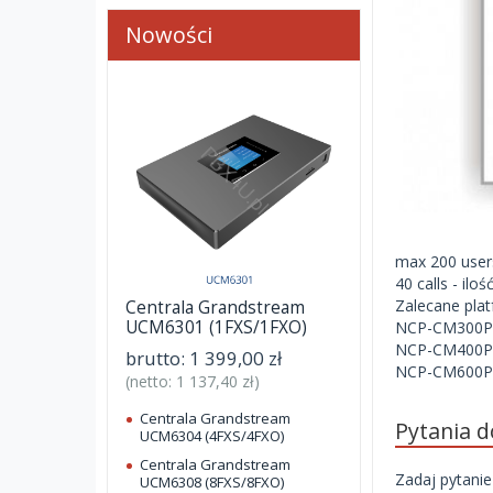
Nowości
max 200 user
40 calls - il
Zalecane pla
Centrala Grandstream
UCM6301 (1FXS/1FXO)
NCP-CM300P 
NCP-CM400P 
brutto:
1 399,00 zł
NCP-CM600
(netto:
1 137,40 zł
)
Centrala Grandstream
Pytania 
UCM6304 (4FXS/4FXO)
Centrala Grandstream
Zadaj pytanie
UCM6308 (8FXS/8FXO)