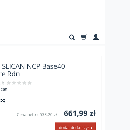
a SLICAN NCP Base40
re Rdn
ję:
ican
y
661,99 zł
Cena netto:
538,20 zł
dodaj do koszyka