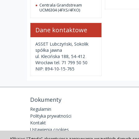
Centrala Grandstream
UCM6304 (4FXS/4FXO)
Dane kontaktowe
ASSET Lubczyński, Sokolik
spółka jawna
ul. Klecińska 188, 54-412
Wrocław tel. 71 799 50 50
NIP: 894-10-15-765
Dokumenty
Regulamin
Polityka prywatności
Kontakt
Ustawienia cookies
Klikając “Zgoda” akceptujesz zapisywanie wszystkich danych co