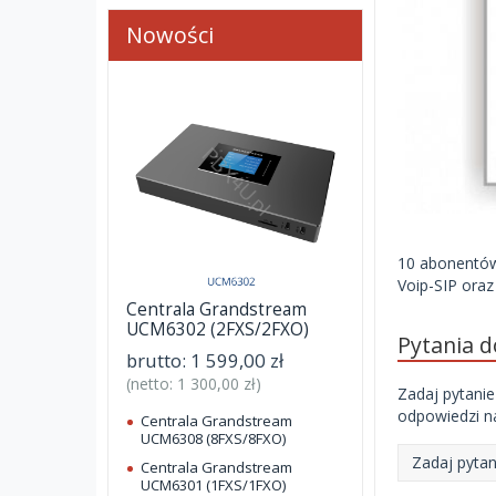
Nowości
10 abonentó
Voip-SIP oraz
Centrala Grandstream
UCM6302 (2FXS/2FXO)
Pytania 
brutto:
1 599,00 zł
(netto:
1 300,00 zł
)
Zadaj pytanie
odpowiedzi na
Centrala Grandstream
UCM6308 (8FXS/8FXO)
Zadaj pytan
Centrala Grandstream
UCM6301 (1FXS/1FXO)