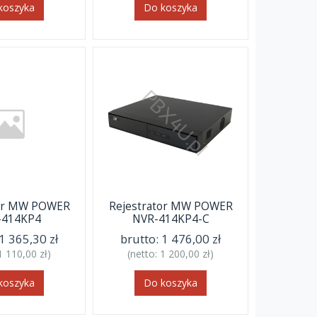
koszyka
Do koszyka
tor MW POWER
Rejestrator MW POWER
-414KP4
NVR-414KP4-C
1 365,30 zł
brutto:
1 476,00 zł
1 110,00 zł
)
(netto:
1 200,00 zł
)
koszyka
Do koszyka