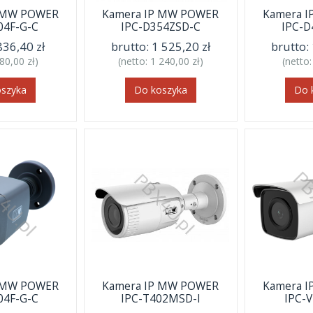
P MW POWER
Kamera IP MW POWER
Kamera 
04F-G-C
IPC-D354ZSD-C
IPC-D
836,40 zł
brutto:
1 525,20 zł
brutto:
80,00 zł
)
(netto:
1 240,00 zł
)
(netto
oszyka
Do koszyka
Do 
P MW POWER
Kamera IP MW POWER
Kamera 
04F-G-C
IPC-T402MSD-I
IPC-