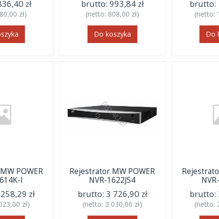
836,40 zł
brutto:
993,84 zł
brutto:
80,00 zł
)
(netto:
808,00 zł
)
(netto:
oszyka
Do koszyka
Do 
or MW POWER
Rejestrator MW POWER
Rejestra
614K-I
NVR-1622JS4
NVR-
 258,29 zł
brutto:
3 726,90 zł
brutto:
023,00 zł
)
(netto:
3 030,00 zł
)
(netto: