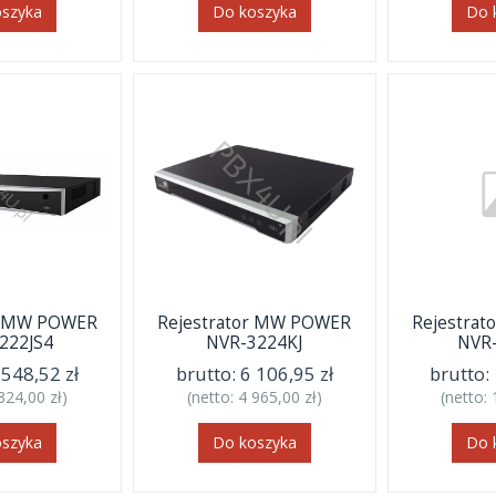
oszyka
Do koszyka
Do 
or MW POWER
Rejestrator MW POWER
Rejestra
222JS4
NVR-3224KJ
NVR
 548,52 zł
brutto:
6 106,95 zł
brutto:
324,00 zł
)
(netto:
4 965,00 zł
)
(netto:
oszyka
Do koszyka
Do 