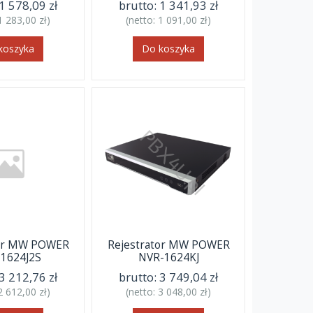
1 578,09 zł
brutto:
1 341,93 zł
1 283,00 zł
)
(netto:
1 091,00 zł
)
koszyka
Do koszyka
tor MW POWER
Rejestrator MW POWER
1624J2S
NVR-1624KJ
3 212,76 zł
brutto:
3 749,04 zł
2 612,00 zł
)
(netto:
3 048,00 zł
)