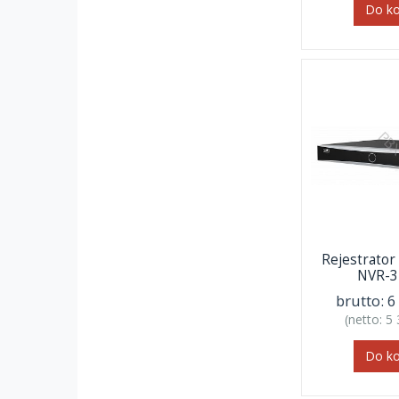
Do k
Rejestrat
NVR-3
brutto:
6
(netto:
5 
Do k