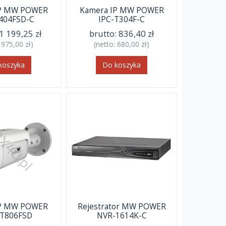
IP MW POWER
Kamera IP MW POWER
404FSD-C
IPC-T304F-C
1 199,25 zł
brutto:
836,40 zł
:
975,00 zł
)
(netto:
680,00 zł
)
koszyka
Do koszyka
IP MW POWER
Rejestrator MW POWER
VT806FSD
NVR-1614K-C