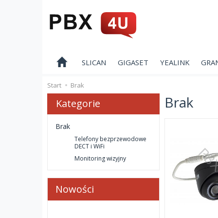
SLICAN
GIGASET
YEALINK
GRA
Start
Brak
Brak
Kategorie
Brak
Telefony bezprzewodowe
DECT i WiFi
Monitoring wizyjny
Nowości