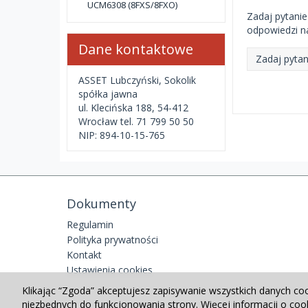
UCM6308 (8FXS/8FXO)
Zadaj pytanie
odpowiedzi na
Dane kontaktowe
Zadaj pytan
ASSET Lubczyński, Sokolik
spółka jawna
ul. Klecińska 188, 54-412
Wrocław tel. 71 799 50 50
NIP: 894-10-15-765
Dokumenty
Regulamin
Polityka prywatności
Kontakt
Ustawienia cookies
Klikając “Zgoda” akceptujesz zapisywanie wszystkich danych co
niezbędnych do funkcjonowania strony. Więcej informacji o co