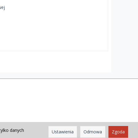
wej
tylko danych
Ustawienia
Odmowa
Zgoda