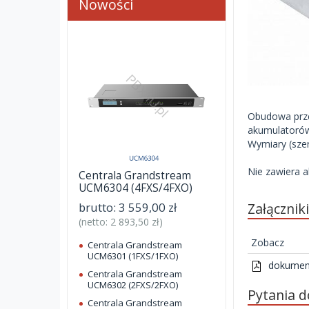
Nowości
Obudowa prze
akumulatorów
Wymiary (szer
Nie zawiera 
Centrala Grandstream
UCM6304 (4FXS/4FXO)
Załącznik
brutto:
3 559,00 zł
(netto:
2 893,50 zł
)
Zobacz
Centrala Grandstream
UCM6301 (1FXS/1FXO)
dokument
Centrala Grandstream
UCM6302 (2FXS/2FXO)
Pytania 
Centrala Grandstream