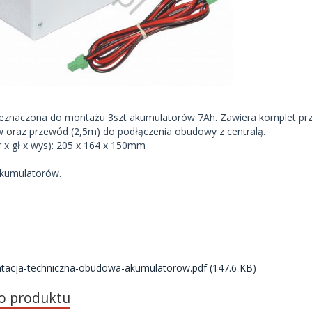
znaczona do montażu 3szt akumulatorów 7Ah. Zawiera komplet prz
 oraz przewód (2,5m) do podłączenia obudowy z centralą.
 x gł x wys): 205 x 164 x 150mm
akumulatorów.
i
acja-techniczna-obudowa-akumulatorow.pdf (147.6 KB)
do produktu