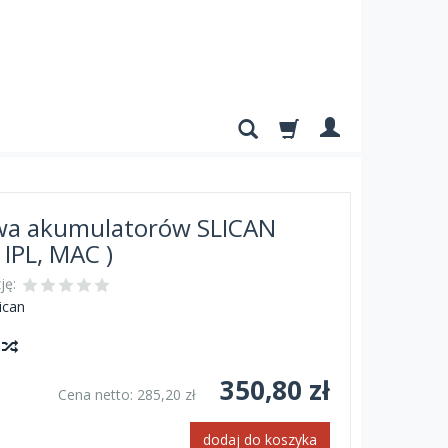
a akumulatorów SLICAN
 IPL, MAC )
ję:
ican
y
350,80 zł
Cena netto:
285,20 zł
dodaj do koszyka