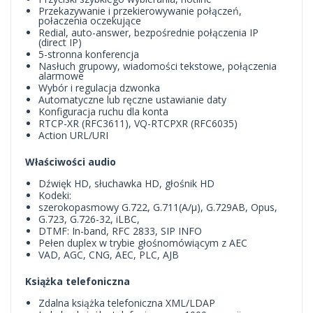
Przekazywanie i przekierowywanie połączeń,
połaczenia oczekujące
Redial, auto-answer, bezpośrednie połączenia IP
(direct IP)
5-stronna konferencja
Nasłuch grupowy, wiadomości tekstowe, połączenia
alarmowe
Wybór i regulacja dzwonka
Automatyczne lub ręczne ustawianie daty
Konfiguracja ruchu dla konta
RTCP-XR (RFC3611), VQ-RTCPXR (RFC6035)
Action URL/URI
Właściwości audio
Dźwięk HD, słuchawka HD, głośnik HD
Kodeki:
szerokopasmowy G.722, G.711(A/μ), G.729AB, Opus,
G.723, G.726-32, iLBC,
DTMF: In-band, RFC 2833, SIP INFO
Pełen duplex w trybie głośnomówiącym z AEC
VAD, AGC, CNG, AEC, PLC, AJB
Książka telefoniczna
Zdalna książka telefoniczna XML/LDAP