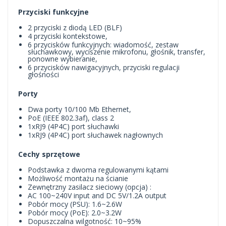
Przyciski funkcyjne
2 przyciski z diodą LED (BLF)
4 przyciski kontekstowe,
6 przycisków funkcyjnych: wiadomość, zestaw
słuchawkowy, wyciszenie mikrofonu, głośnik, transfer,
ponowne wybieranie,
6 przycisków nawigacyjnych, przyciski regulacji
głośności
Porty
Dwa porty 10/100 Mb Ethernet,
PoE (IEEE 802.3af), class 2
1xRJ9 (4P4C) port słuchawki
1xRJ9 (4P4C) port słuchawek nagłownych
Cechy sprzętowe
Podstawka z dwoma regulowanymi kątami
Możliwość montażu na ścianie
Zewnętrzny zasilacz sieciowy (opcja) :
AC 100~240V input and DC 5V/1.2A output
Pobór mocy (PSU): 1.6~2.6W
Pobór mocy (PoE): 2.0~3.2W
Dopuszczalna wilgotność: 10~95%