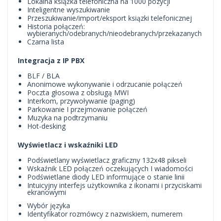
Lokalna książka telefoniczna na 1000 pozycji
Inteligentne wyszukiwanie
Przeszukiwanie/import/eksport ksiązki telefonicznej
Historia połączeń:
wybieranych/odebranych/nieodebranych/przekazanych
Czarna lista
Integracja z IP PBX
BLF / BLA
Anonimowe wykonywanie i odrzucanie połączeń
Poczta głosowa z obsługą MWI
Interkom, przywoływanie (paging)
Parkowanie I przejmowanie połączeń
Muzyka na podtrzymaniu
Hot-desking
Wyświetlacz i wskaźniki LED
Podświetlany wyświetlacz graficzny 132x48 pikseli
Wskaźnik LED połączeń oczekujących I wiadomości
Podświetlane diody LED informujące o stanie linii
Intuicyjny interfejs użytkownika z ikonami i przyciskami
ekranowymi
Wybór języka
Identyfikator rozmówcy z nazwiskiem, numerem