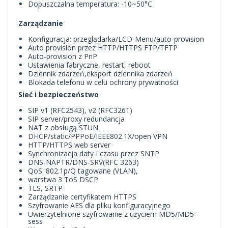
Dopuszczalna temperatura: -10~50°C
Zarządzanie
Konfiguracja: przeglądarka/LCD-Menu/auto-provision
Auto provision przez HTTP/HTTPS FTP/TFTP
Auto-provision z PnP
Ustawienia fabryczne, restart, reboot
Dziennik zdarzeń,eksport dziennika zdarzeń
Blokada telefonu w celu ochrony prywatności
Sieć i bezpieczeństwo
SIP v1 (RFC2543), v2 (RFC3261)
SIP server/proxy redundancja
NAT z obsługą STUN
DHCP/static/PPPoE/IEEE802.1X/open VPN
HTTP/HTTPS web server
Synchronizacja daty I czasu przez SNTP
DNS-NAPTR/DNS-SRV(RFC 3263)
QoS: 802.1p/Q tagowane (VLAN),
warstwa 3 ToS DSCP
TLS, SRTP
Zarządzanie certyfikatem HTTPS
Szyfrowanie AES dla pliku konfiguracyjnego
Uwierzytelnione szyfrowanie z użyciem MD5/MD5-
sess