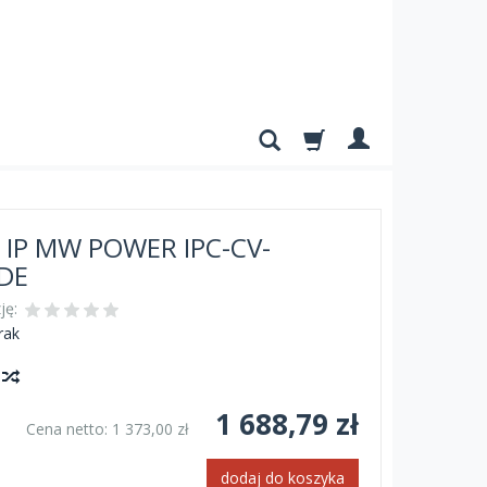
 IP MW POWER IPC-CV-
DE
ję:
rak
y
1 688,79 zł
Cena netto:
1 373,00 zł
dodaj do koszyka