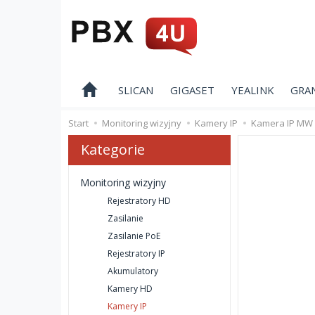
SLICAN
GIGASET
YEALINK
GRA
Start
Monitoring wizyjny
Kamery IP
Kamera IP MW
Kategorie
Monitoring wizyjny
Rejestratory HD
Zasilanie
Zasilanie PoE
Rejestratory IP
Akumulatory
Kamery HD
Kamery IP