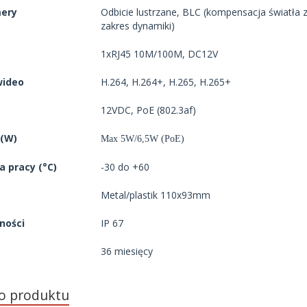
mery
Odbicie lustrzane, BLC (kompensacja światła z
zakres dynamiki)
1xRJ45 10M/100M, DC12V
wideo
H.264, H.264+, H.265, H.265+
12VDC, PoE (802.3af)
 (W)
M
ax
5
W/6,
5
W (PoE)
 pracy (°C)
-30 do +60
Metal/plastik 110x93mm
ności
IP 67
36 miesięcy
do produktu