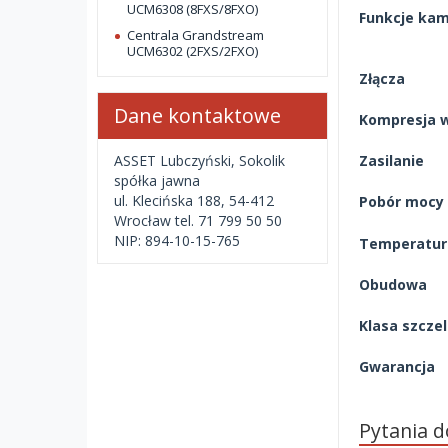
UCM6308 (8FXS/8FXO)
Funkcje ka
Centrala Grandstream
UCM6302 (2FXS/2FXO)
Złącza
Dane kontaktowe
Kompresja 
ASSET Lubczyński, Sokolik
Zasilanie
spółka jawna
ul. Klecińska 188, 54-412
Pobór mocy
Wrocław tel. 71 799 50 50
NIP: 894-10-15-765
Temperatura
Obudowa
Klasa szczel
Gwarancja
Pytania 