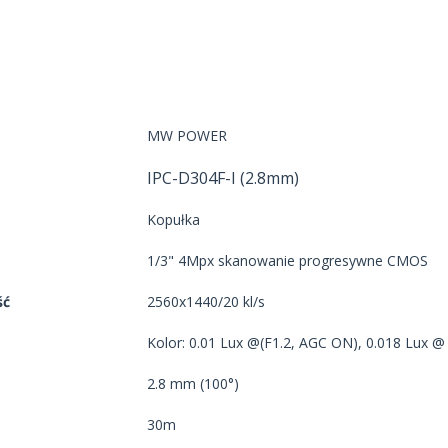
MW POWER
I
PC-D30
4
F-
I
(2.8mm)
Kopułka
1/3" 4Mpx skanowanie progresywne CMOS
ść
2560x1440/20 kl/s
Kolor: 0.01 Lux @(F1.2, AGC ON), 0.018 Lux @
2.8 mm (100°)
30m