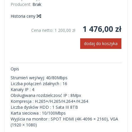
Producent:
Brak
Historia ceny
1 476,00 zł
Cena netto:
1 200,00 zł
dodaj do koszyka
Opis
Strumień wej/wyj: 40/80Mbps
Liczba połączeń zdalnych : 16
Kanały IP : 4
Obsługiwana rozdzielczosć IP : 8Mpx
Kompresja : H.265+/H.265/H.264+/H.264
Liczba dysków HDD : 1 Sata III 8TB
Karta sieciowa : 10/100Mbps
Wyjścia na monitor : SPOT HDMI (4K-4096 × 2160), VGA
(1920 × 1080)