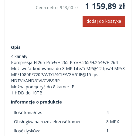
1 159,89 zł
Cena netto:
943,00 zł
dodaj do koszyka
Opis
4 kanały
Kompresja H.265 Pro+/H.265 Pro/H.265/H.264+/H.264
Możliwość kodowania do 8 MP Lite/5 MP@12 fps/4 MP/3
MP/1080P/720P/WD1/4CIF/VGA/CIF@15 fps
HDTVI/AHD/CVI/CVBS/IP
Można podłączyć do 8 kamer IP
1 HDD do 10TB
Informacje o produkcie
Ilość kanałów:
4
Obsługiwana rozdzielczość kamer:
8 MPX
Ilość dysków:
1