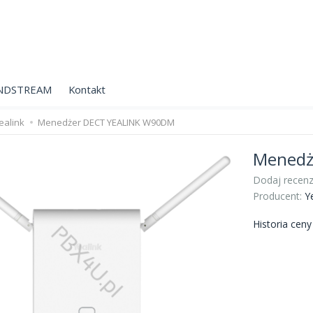
NDSTREAM
Kontakt
ealink
Menedżer DECT YEALINK W90DM
Menedż
Dodaj recenz
Producent:
Y
Historia cen