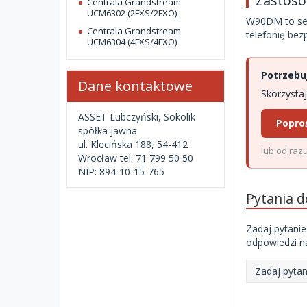
Zastoso
Centrala Grandstream
UCM6302 (2FXS/2FXO)
W90DM to ser
Centrala Grandstream
telefonię bez
UCM6304 (4FXS/4FXO)
Potrzebuj
Dane kontaktowe
Skorzystaj
ASSET Lubczyński, Sokolik
Popro
spółka jawna
ul. Klecińska 188, 54-412
lub od razu
Wrocław tel. 71 799 50 50
NIP: 894-10-15-765
Pytania 
Zadaj pytanie
odpowiedzi na
Zadaj pytan