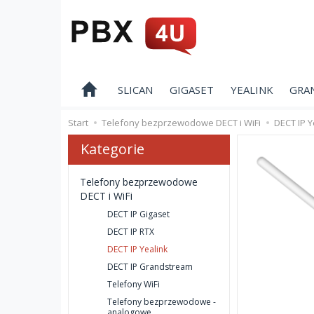
SLICAN
GIGASET
YEALINK
GRA
Start
Telefony bezprzewodowe DECT i WiFi
DECT IP Y
Kategorie
Telefony bezprzewodowe
DECT i WiFi
DECT IP Gigaset
DECT IP RTX
DECT IP Yealink
DECT IP Grandstream
Telefony WiFi
Telefony bezprzewodowe -
analogowe