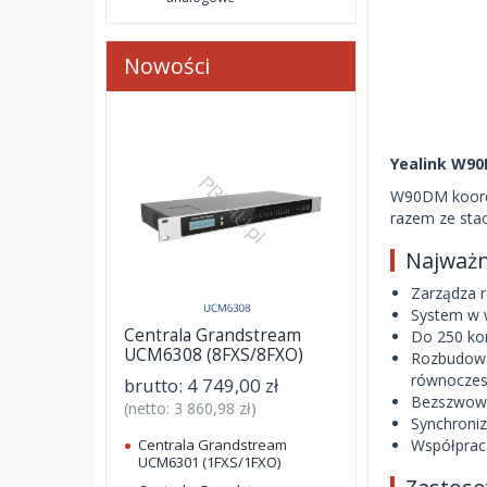
Nowości
Yealink W9
W90DM koordy
razem ze sta
Najważn
Zarządza
System w 
Centrala Grandstream
Do 250 ko
UCM6308 (8FXS/8FXO)
Rozbudowa 
równoczes
brutto:
4 749,00 zł
Bezszwowy
(netto:
3 860,98 zł
)
Synchroniz
Centrala Grandstream
Współprac
UCM6301 (1FXS/1FXO)