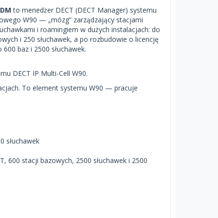
0DM
to menedżer DECT (DECT Manager) systemu
owego W90 — „mózg” zarządzający stacjami
uchawkami i roamingiem w dużych instalacjach: do
zowych i 250 słuchawek, a po rozbudowie o licencję
 600 baz i 2500 słuchawek.
mu DECT IP Multi-Cell W90.
lacjach. To element systemu W90 — pracuje
50 słuchawek
T, 600 stacji bazowych, 2500 słuchawek i 2500