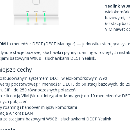
Yealink W9
wielokomórk
bazowymi, sł
60 stacji ba
VIM nawet do
0DM
to menedżer DECT (DECT Manager) — jednostka sterująca syste
nuje stacje bazowe, słuchawki i płynny roaming w rozległych insta
cjami bazowymi W90B i słuchawkami DECT Yealink.
iejsze cechy
 rozbudowanym systemem DECT wielokomórkowym W90
wersji podstawowej: 1 menedżer DECT, do 60 stacji bazowych, do 2
nt SIP i do 250 równoczesnych połączeń
z licencją VIM (Virtual Integrator Manager): do 10 menedżerów DEC
nych połączeń
 roaming i handover między komórkami
acja Air oraz LAN
a ze stacjami bazowymi W90B i słuchawkami DECT Yealink