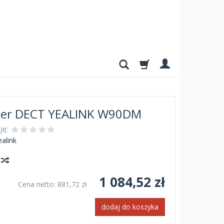
er DECT YEALINK W90DM
ję:
ealink
y
1 084,52 zł
Cena netto:
881,72 zł
dodaj do koszyka