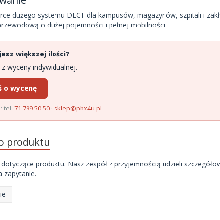
wanie
ce dużego systemu DECT dla kampusów, magazynów, szpitali i zakł
przewodową o dużej pojemności i pełnej mobilności.
esz większej ilości?
 z wyceny indywidualnej.
ś o wycenę
: tel.
71 799 50 50
·
sklep@pbx4u.pl
do produktu
 dotyczące produktu. Nasz zespół z przyjemnością udzieli szczegóło
 zapytanie.
ie