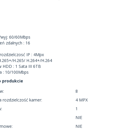
/wyj: 60/60Mbps
eń zdalnych : 16
rozdzielczosć IP : 4Mpx
H.265+/H.265/ H.264+/H.264
 HDD : 1 Sata III 6TB
wa : 10/100Mbps
o produkcie
ów:
8
 rozdzielczość kamer:
4 MPX
w:
1
NIE
armowe:
NIE