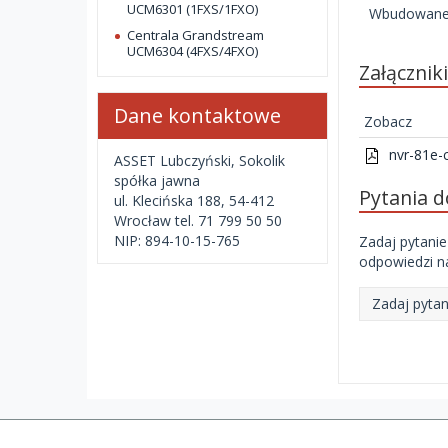
UCM6301 (1FXS/1FXO)
Wbudowane 
Centrala Grandstream
UCM6304 (4FXS/4FXO)
Załącznik
Dane kontaktowe
Zobacz
nvr-81e-c
ASSET Lubczyński, Sokolik
spółka jawna
Pytania 
ul. Klecińska 188, 54-412
Wrocław tel. 71 799 50 50
NIP: 894-10-15-765
Zadaj pytanie
odpowiedzi na
Zadaj pytan