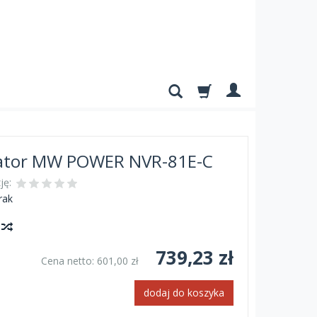
rator MW POWER NVR-81E-C
ję:
rak
y
739,23 zł
Cena netto:
601,00 zł
dodaj do koszyka