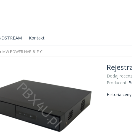
NDSTREAM
Kontakt
or MW POWER NVR-81E-C
Rejest
Dodaj recenz
Producent:
B
Historia cen