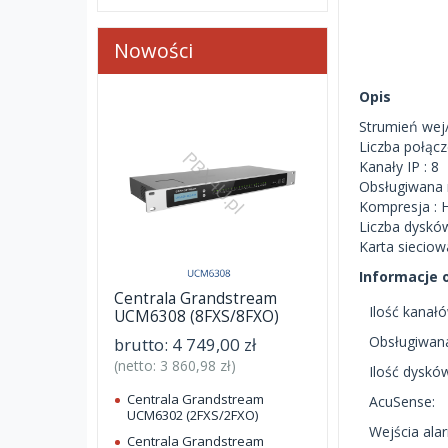
Nowości
Opis
Strumień wej
Liczba połącz
Kanały IP : 8
Obsługiwana 
Kompresja : 
Liczba dysków
Karta siecio
Informacje 
Centrala Grandstream
Ilość kanał
UCM6308 (8FXS/8FXO)
Obsługiwana
brutto:
4 749,00 zł
(netto:
3 860,98 zł
)
Ilość dyskó
Centrala Grandstream
AcuSense:
UCM6302 (2FXS/2FXO)
Wejścia al
Centrala Grandstream