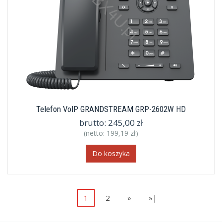
Telefon VoIP GRANDSTREAM GRP-2602W HD
brutto:
245,00 zł
(netto:
199,19 zł
)
Do koszyka
1
2
»
»|