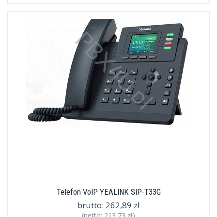
Telefon VoIP YEALINK SIP-T33G
brutto:
262,89 zł
(netto:
213,73 zł
)