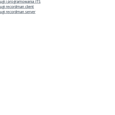
ługi i programowania ITS
ługi recordman client
ługi recordman server