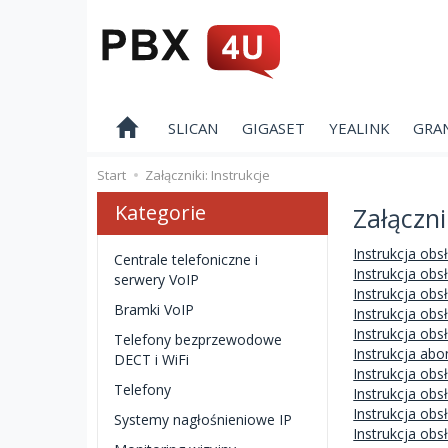
SLICAN
GIGASET
YEALINK
GRA
Start
Załączniki: Instrukcje
Kategorie
Załączni
Instrukcja obs
Centrale telefoniczne i
Instrukcja obs
serwery VoIP
Instrukcja obs
Bramki VoIP
Instrukcja obs
Instrukcja obs
Telefony bezprzewodowe
Instrukcja abo
DECT i WiFi
Instrukcja obs
Telefony
Instrukcja obs
Instrukcja obs
Systemy nagłośnieniowe IP
Instrukcja obs