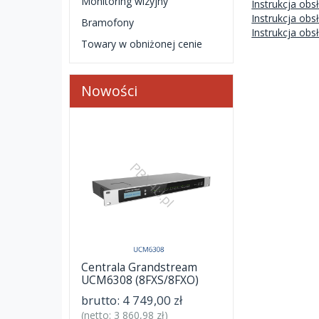
Monitoring wizyjny
Instrukcja obs
Instrukcja obs
Bramofony
Instrukcja obs
Towary w obniżonej cenie
Nowości
Centrala Grandstream
UCM6308 (8FXS/8FXO)
brutto:
4 749,00 zł
(netto:
3 860,98 zł
)